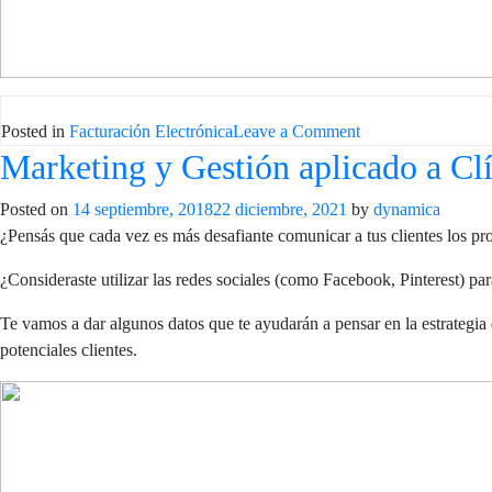
on
Posted in
Facturación Electrónica
Leave a Comment
Marketing y Gestión aplicado a Clín
Proceso
de
Posted on
14 septiembre, 2018
22 diciembre, 2021
by
Facturación
dynamica
¿Pensás que cada vez es más desafiante comunicar a tus clientes los prod
Electrónica
en
¿Consideraste utilizar las redes sociales (como Facebook, Pinterest) pa
Uruguay
Te vamos a dar algunos datos que te ayudarán a pensar en la estrategia
potenciales clientes.