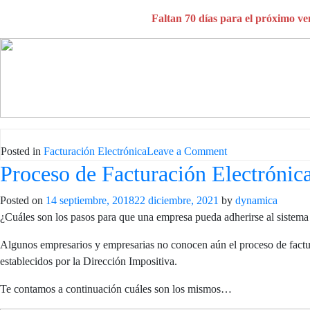
Faltan 70 días para el próximo ve
on
Posted in
Facturación Electrónica
Leave a Comment
Proceso de Facturación Electrónic
¿Es
necesario
Posted on
14 septiembre, 2018
22 diciembre, 2021
by
la
dynamica
¿Cuáles son los pasos para que una empresa pueda adherirse al sistema
entrega
de
Algunos empresarios y empresarias no conocen aún el proceso de factura
facturas
establecidos por la Dirección Impositiva.
impresas
en
Te contamos a continuación cuáles son los mismos…
el