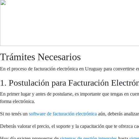
nuevo
sistema
de
facturación
electrónica?
Trámites Necesarios
En el proceso de facturación electrónica en Uruguay para convertirse en
1. Postulación para Facturación Electró
En primer lugar y antes de postularse, es importante que tengas en cuen
forma electrónica.
Si no tenés un
software de facturación electrónica
aún, deberás analizar
Deberás valorar el precio, el soporte y la capacitación que te ofrezca c
Hoy día existen propuestas de
sistemas de gestión integrales
hasta
sist