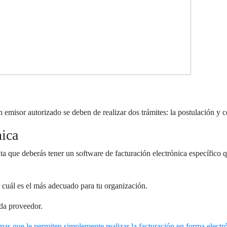
 emisor autorizado se deben de realizar dos trámites: la postulación y c
nica
ta que deberás tener un software de facturación electrónica específico q
 cuál es el más adecuado para tu organización.
ada proveedor.
emas que le permiten simplemente realizar la facturación en forma electr