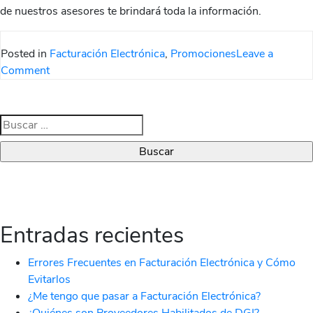
de nuestros asesores te brindará toda la información.
Posted in
Facturación Electrónica
,
Promociones
Leave a
on
Comment
Nueva
alianza
con
Buscar:
el
Club
del
Inversor
Entradas recientes
Errores Frecuentes en Facturación Electrónica y Cómo
Evitarlos
¿Me tengo que pasar a Facturación Electrónica?